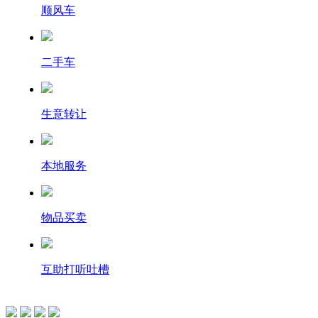
顺风车
二手车
生意转让
本地服务
物品买卖
互助打听吐槽