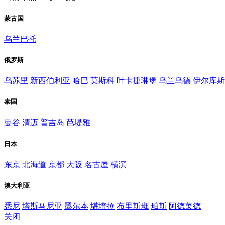
蒙古国
乌兰巴托
俄罗斯
乌苏里
新西伯利亚
哈巴
莫斯科
叶卡捷琳堡
乌兰乌德
伊尔库斯
泰国
曼谷
清迈
普吉岛
芭堤雅
日本
东京
北海道
京都
大阪
名古屋
横滨
澳大利亚
悉尼
塔斯马尼亚
墨尔本
堪培拉
布里斯班
珀斯
阿德菜德
关闭