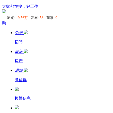
乌兰乌德
大家都在搜：好工作
浏览:
19.56万
发布:
58
商家:
0
助
免费
招聘
最新
房产
进群
微信群
预警信息