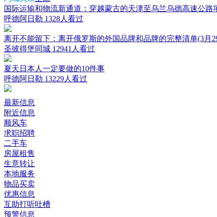
国际运输和物流新通道：穿越蒙古的天津至乌兰乌德高速公路
呼德阿日勒
1328人看过
离开不能留下：离开俄罗斯的外国品牌和品牌的完整清单(3月29
圣彼得堡同城
12941人看过
夏天日本人一定要做的10件事
呼德阿日勒
13229人看过
最新信息
附近信息
顺风车
求职招聘
二手车
房屋租售
生意转让
本地服务
物品买卖
优惠信息
互助打听吐槽
预警信息