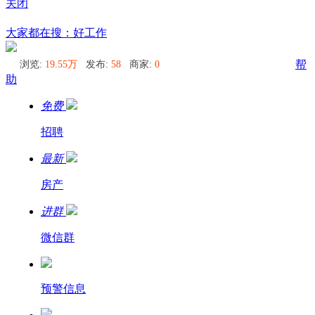
关闭
乌兰乌德
大家都在搜：好工作
浏览:
19.55万
发布:
58
商家:
0
帮
助
免费
招聘
最新
房产
进群
微信群
预警信息