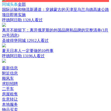
同城头条
全部
国际运输和物流新通道：穿越蒙古的天津至乌兰乌德高速公路
项目即将实施
呼德阿日勒
1328人看过
离开不能留下：离开俄罗斯的外国品牌和品牌的完整清单(3月
29号消息)
圣彼得堡同城
12912人看过
夏天日本人一定要做的10件事
呼德阿日勒
13196人看过
最新信息
附近信息
顺风车
求职招聘
二手车
房屋租售
生意转让
本地服务
物品买卖