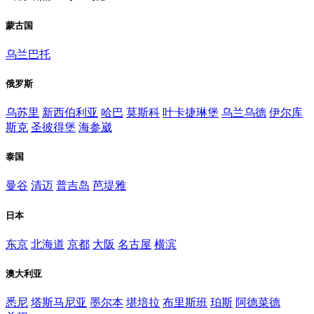
蒙古国
乌兰巴托
俄罗斯
乌苏里
新西伯利亚
哈巴
莫斯科
叶卡捷琳堡
乌兰乌德
伊尔库
斯克
圣彼得堡
海参崴
泰国
曼谷
清迈
普吉岛
芭堤雅
日本
东京
北海道
京都
大阪
名古屋
横滨
澳大利亚
悉尼
塔斯马尼亚
墨尔本
堪培拉
布里斯班
珀斯
阿德菜德