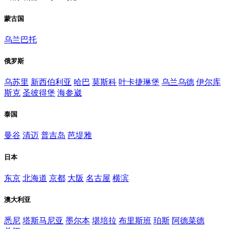
蒙古国
乌兰巴托
俄罗斯
乌苏里
新西伯利亚
哈巴
莫斯科
叶卡捷琳堡
乌兰乌德
伊尔库
斯克
圣彼得堡
海参崴
泰国
曼谷
清迈
普吉岛
芭堤雅
日本
东京
北海道
京都
大阪
名古屋
横滨
澳大利亚
悉尼
塔斯马尼亚
墨尔本
堪培拉
布里斯班
珀斯
阿德菜德