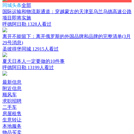
同城头条
全部
国际运输和物流新通道：穿越蒙古的天津至乌兰乌德高速公路
项目即将实施
呼德阿日勒
1328人看过
离开不能留下：离开俄罗斯的外国品牌和品牌的完整清单(3月
29号消息)
圣彼得堡同城
12915人看过
夏天日本人一定要做的10件事
呼德阿日勒
13199人看过
最新信息
附近信息
顺风车
求职招聘
二手车
房屋租售
生意转让
本地服务
物品买卖