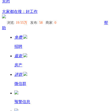
关闭
乌兰乌德
大家都在搜：好工作
浏览:
19.55万
发布:
58
商家:
0
帮
助
免费
招聘
最新
房产
进群
微信群
预警信息