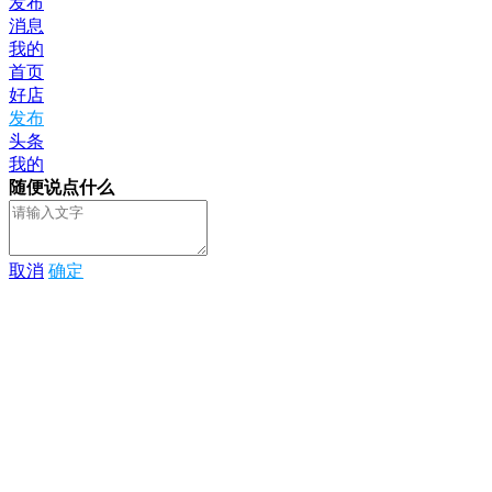
发布
消息
我的
首页
好店
发布
头条
我的
随便说点什么
取消
确定