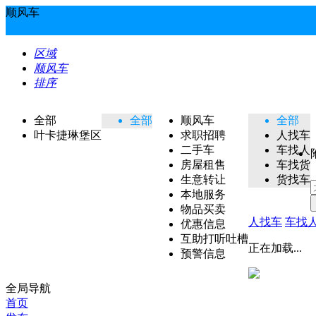
顺风车
区域
顺风车
排序
全部
全部
顺风车
全部
叶卡捷琳堡区
求职招聘
人找车
二手车
车找人
房屋租售
车找货
生意转让
货找车
本地服务
物品买卖
人找车
车找
优惠信息
互助打听吐槽
正在加载...
预警信息
全局导航
首页