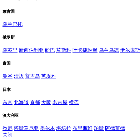
蒙古国
乌兰巴托
俄罗斯
乌苏里
新西伯利亚
哈巴
莫斯科
叶卡捷琳堡
乌兰乌德
伊尔库斯
泰国
曼谷
清迈
普吉岛
芭堤雅
日本
东京
北海道
京都
大阪
名古屋
横滨
澳大利亚
悉尼
塔斯马尼亚
墨尔本
堪培拉
布里斯班
珀斯
阿德菜德
关闭