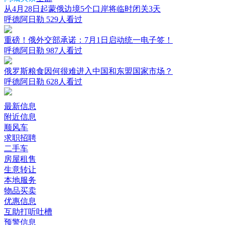
从4月28日起蒙俄边境5个口岸将临时闭关3天
呼德阿日勒
529人看过
重磅！俄外交部承诺：7月1日启动统一电子签！
呼德阿日勒
987人看过
俄罗斯粮食因何很难进入中国和东盟国家市场？
呼德阿日勒
628人看过
最新信息
附近信息
顺风车
求职招聘
二手车
房屋租售
生意转让
本地服务
物品买卖
优惠信息
互助打听吐槽
预警信息