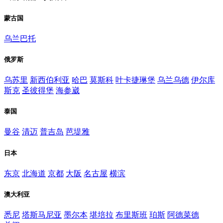
蒙古国
乌兰巴托
俄罗斯
乌苏里
新西伯利亚
哈巴
莫斯科
叶卡捷琳堡
乌兰乌德
伊尔库
斯克
圣彼得堡
海参崴
泰国
曼谷
清迈
普吉岛
芭堤雅
日本
东京
北海道
京都
大阪
名古屋
横滨
澳大利亚
悉尼
塔斯马尼亚
墨尔本
堪培拉
布里斯班
珀斯
阿德菜德