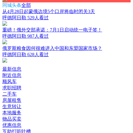
同城头条
全部
从4月28日起蒙俄边境5个口岸将临时闭关3天
呼德阿日勒
529人看过
重磅！俄外交部承诺：7月1日启动统一电子签！
呼德阿日勒
987人看过
俄罗斯粮食因何很难进入中国和东盟国家市场？
呼德阿日勒
628人看过
最新信息
附近信息
顺风车
求职招聘
二手车
房屋租售
生意转让
本地服务
物品买卖
优惠信息
互助打听吐槽