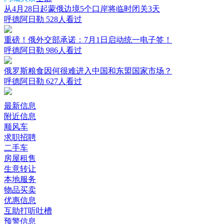
从4月28日起蒙俄边境5个口岸将临时闭关3天
呼德阿日勒
528人看过
重磅！俄外交部承诺：7月1日启动统一电子签！
呼德阿日勒
986人看过
俄罗斯粮食因何很难进入中国和东盟国家市场？
呼德阿日勒
627人看过
最新信息
附近信息
顺风车
求职招聘
二手车
房屋租售
生意转让
本地服务
物品买卖
优惠信息
互助打听吐槽
预警信息