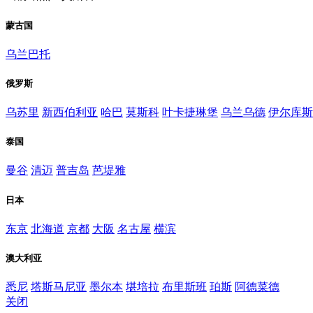
蒙古国
乌兰巴托
俄罗斯
乌苏里
新西伯利亚
哈巴
莫斯科
叶卡捷琳堡
乌兰乌德
伊尔库斯
泰国
曼谷
清迈
普吉岛
芭堤雅
日本
东京
北海道
京都
大阪
名古屋
横滨
澳大利亚
悉尼
塔斯马尼亚
墨尔本
堪培拉
布里斯班
珀斯
阿德菜德
关闭