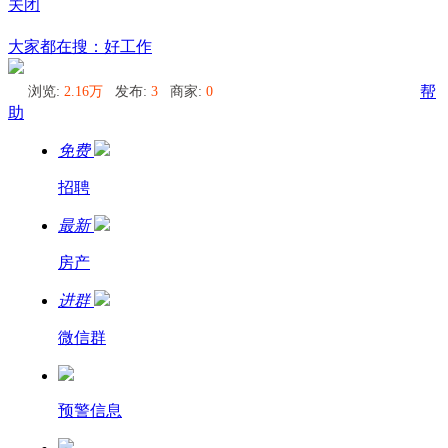
关闭
芭堤雅
大家都在搜：好工作
浏览:
2.16万
发布:
3
商家:
0
帮
助
免费
招聘
最新
房产
进群
微信群
预警信息