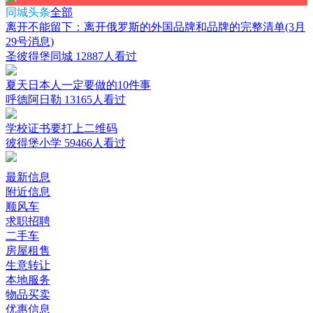
同城头条
全部
离开不能留下：离开俄罗斯的外国品牌和品牌的完整清单(3月
29号消息)
圣彼得堡同城
12887人看过
夏天日本人一定要做的10件事
呼德阿日勒
13165人看过
学校证书要打上二维码
彼得堡小学
59466人看过
最新信息
附近信息
顺风车
求职招聘
二手车
房屋租售
生意转让
本地服务
物品买卖
优惠信息