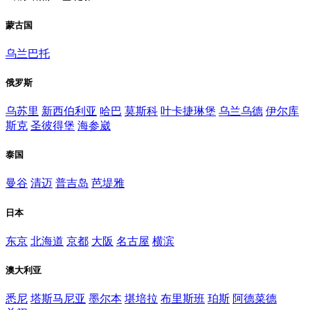
蒙古国
乌兰巴托
俄罗斯
乌苏里
新西伯利亚
哈巴
莫斯科
叶卡捷琳堡
乌兰乌德
伊尔库
斯克
圣彼得堡
海参崴
泰国
曼谷
清迈
普吉岛
芭堤雅
日本
东京
北海道
京都
大阪
名古屋
横滨
澳大利亚
悉尼
塔斯马尼亚
墨尔本
堪培拉
布里斯班
珀斯
阿德菜德