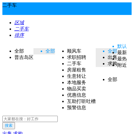
二手车
区域
二手车
排序
默认
全部
全部
顺风车
全部
最新
普吉岛区
求职招聘
出售
最热
二手车
求购
附近
房屋租售
生意转让
全部
本地服务
物品买卖
优惠信息
互助打听吐槽
预警信息
搜索
出售
求购