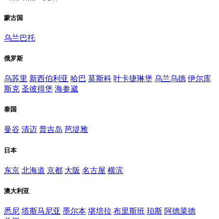
蒙古国
乌兰巴托
俄罗斯
乌苏里
新西伯利亚
哈巴
莫斯科
叶卡捷琳堡
乌兰乌德
伊尔库
斯克
圣彼得堡
海参崴
泰国
曼谷
清迈
普吉岛
芭堤雅
日本
东京
北海道
京都
大阪
名古屋
横滨
澳大利亚
悉尼
塔斯马尼亚
墨尔本
堪培拉
布里斯班
珀斯
阿德菜德