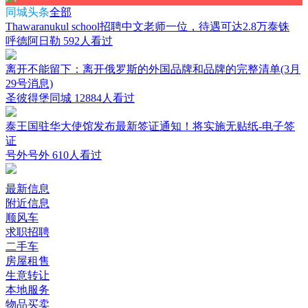
同城头条
全部
Thawaranukul school招聘中文老师一位，待遇可达2.8万泰铢
呼德阿日勒
592人看过
离开不能留下：离开俄罗斯的外国品牌和品牌的完整清单(3月
29号消息)
圣彼得堡同城
12884人看过
泰王国驻华大使馆发布最新签证通知！将实施无贴纸-电子签
证
号外号外
610人看过
最新信息
附近信息
顺风车
求职招聘
二手车
房屋租售
生意转让
本地服务
物品买卖