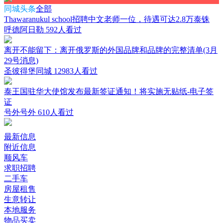
同城头条
全部
Thawaranukul school招聘中文老师一位，待遇可达2.8万泰铢
呼德阿日勒
592人看过
离开不能留下：离开俄罗斯的外国品牌和品牌的完整清单(3月
29号消息)
圣彼得堡同城
12983人看过
泰王国驻华大使馆发布最新签证通知！将实施无贴纸-电子签
证
号外号外
610人看过
最新信息
附近信息
顺风车
求职招聘
二手车
房屋租售
生意转让
本地服务
物品买卖