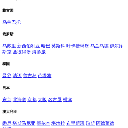
蒙古国
乌兰巴托
俄罗斯
乌苏里
新西伯利亚
哈巴
莫斯科
叶卡捷琳堡
乌兰乌德
伊尔库
斯克
圣彼得堡
海参崴
泰国
曼谷
清迈
普吉岛
芭堤雅
日本
东京
北海道
京都
大阪
名古屋
横滨
澳大利亚
悉尼
塔斯马尼亚
墨尔本
堪培拉
布里斯班
珀斯
阿德菜德