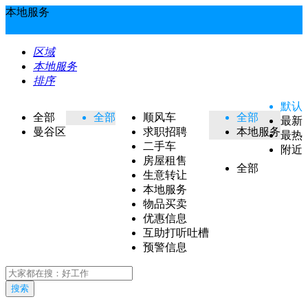
本地服务
区域
本地服务
排序
默认
全部
全部
顺风车
全部
最新
曼谷区
求职招聘
本地服务
最热
二手车
附近
房屋租售
全部
生意转让
本地服务
物品买卖
优惠信息
互助打听吐槽
预警信息
搜索