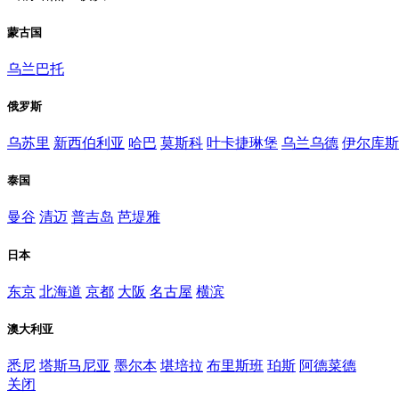
蒙古国
乌兰巴托
俄罗斯
乌苏里
新西伯利亚
哈巴
莫斯科
叶卡捷琳堡
乌兰乌德
伊尔库斯
泰国
曼谷
清迈
普吉岛
芭堤雅
日本
东京
北海道
京都
大阪
名古屋
横滨
澳大利亚
悉尼
塔斯马尼亚
墨尔本
堪培拉
布里斯班
珀斯
阿德菜德
关闭