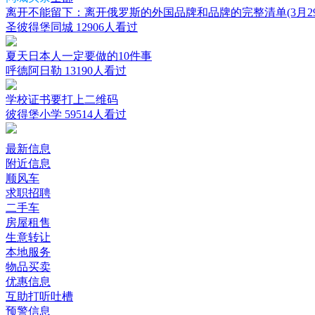
离开不能留下：离开俄罗斯的外国品牌和品牌的完整清单(3月29
圣彼得堡同城
12906人看过
夏天日本人一定要做的10件事
呼德阿日勒
13190人看过
学校证书要打上二维码
彼得堡小学
59514人看过
最新信息
附近信息
顺风车
求职招聘
二手车
房屋租售
生意转让
本地服务
物品买卖
优惠信息
互助打听吐槽
预警信息