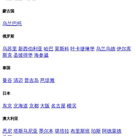
蒙古国
乌兰巴托
俄罗斯
乌苏里
新西伯利亚
哈巴
莫斯科
叶卡捷琳堡
乌兰乌德
伊尔库
斯克
圣彼得堡
海参崴
泰国
曼谷
清迈
普吉岛
芭堤雅
日本
东京
北海道
京都
大阪
名古屋
横滨
澳大利亚
悉尼
塔斯马尼亚
墨尔本
堪培拉
布里斯班
珀斯
阿德菜德