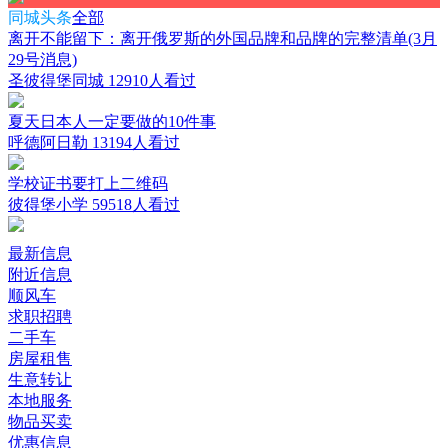
同城头条
全部
离开不能留下：离开俄罗斯的外国品牌和品牌的完整清单(3月
29号消息)
圣彼得堡同城
12910人看过
夏天日本人一定要做的10件事
呼德阿日勒
13194人看过
学校证书要打上二维码
彼得堡小学
59518人看过
最新信息
附近信息
顺风车
求职招聘
二手车
房屋租售
生意转让
本地服务
物品买卖
优惠信息