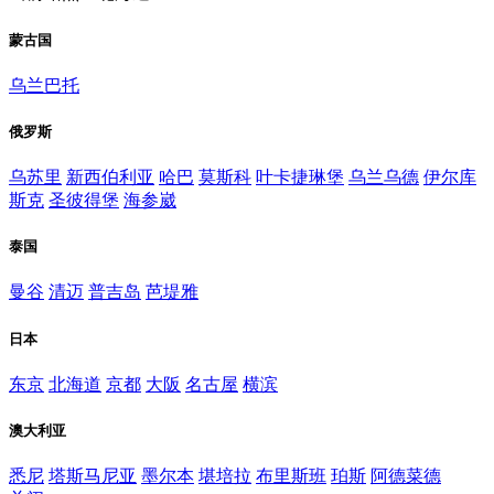
蒙古国
乌兰巴托
俄罗斯
乌苏里
新西伯利亚
哈巴
莫斯科
叶卡捷琳堡
乌兰乌德
伊尔库
斯克
圣彼得堡
海参崴
泰国
曼谷
清迈
普吉岛
芭堤雅
日本
东京
北海道
京都
大阪
名古屋
横滨
澳大利亚
悉尼
塔斯马尼亚
墨尔本
堪培拉
布里斯班
珀斯
阿德菜德