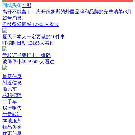
同城头条
全部
离开不能留下：离开俄罗斯的外国品牌和品牌的完整清单(3月
29号消息)
圣彼得堡同城
12903人看过
夏天日本人一定要做的10件事
呼德阿日勒
13185人看过
学校证书要打上二维码
彼得堡小学
59509人看过
最新信息
附近信息
顺风车
求职招聘
二手车
房屋租售
生意转让
本地服务
物品买卖
优惠信息