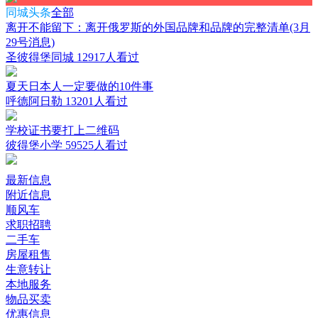
同城头条
全部
离开不能留下：离开俄罗斯的外国品牌和品牌的完整清单(3月
29号消息)
圣彼得堡同城
12917人看过
夏天日本人一定要做的10件事
呼德阿日勒
13201人看过
学校证书要打上二维码
彼得堡小学
59525人看过
最新信息
附近信息
顺风车
求职招聘
二手车
房屋租售
生意转让
本地服务
物品买卖
优惠信息