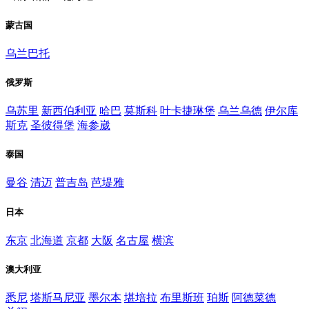
蒙古国
乌兰巴托
俄罗斯
乌苏里
新西伯利亚
哈巴
莫斯科
叶卡捷琳堡
乌兰乌德
伊尔库
斯克
圣彼得堡
海参崴
泰国
曼谷
清迈
普吉岛
芭堤雅
日本
东京
北海道
京都
大阪
名古屋
横滨
澳大利亚
悉尼
塔斯马尼亚
墨尔本
堪培拉
布里斯班
珀斯
阿德菜德