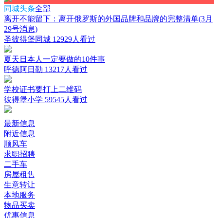
同城头条
全部
离开不能留下：离开俄罗斯的外国品牌和品牌的完整清单(3月
29号消息)
圣彼得堡同城
12929人看过
夏天日本人一定要做的10件事
呼德阿日勒
13217人看过
学校证书要打上二维码
彼得堡小学
59545人看过
最新信息
附近信息
顺风车
求职招聘
二手车
房屋租售
生意转让
本地服务
物品买卖
优惠信息