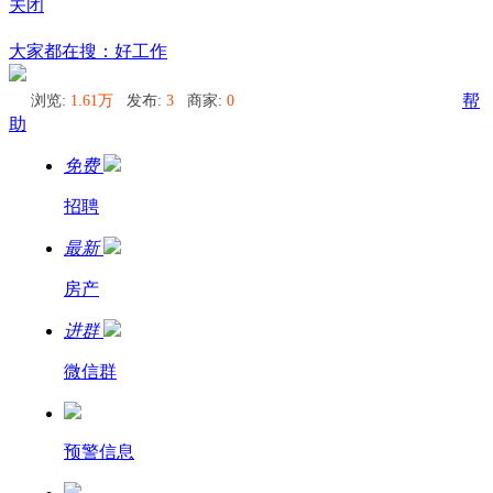
关闭
珀斯
大家都在搜：好工作
浏览:
1.61万
发布:
3
商家:
0
帮
助
免费
招聘
最新
房产
进群
微信群
预警信息