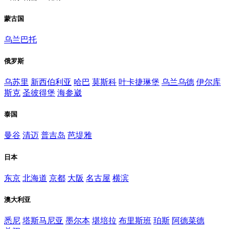
蒙古国
乌兰巴托
俄罗斯
乌苏里
新西伯利亚
哈巴
莫斯科
叶卡捷琳堡
乌兰乌德
伊尔库
斯克
圣彼得堡
海参崴
泰国
曼谷
清迈
普吉岛
芭堤雅
日本
东京
北海道
京都
大阪
名古屋
横滨
澳大利亚
悉尼
塔斯马尼亚
墨尔本
堪培拉
布里斯班
珀斯
阿德菜德