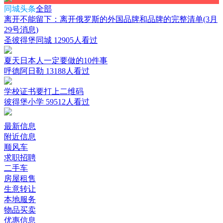
同城头条
全部
离开不能留下：离开俄罗斯的外国品牌和品牌的完整清单(3月
29号消息)
圣彼得堡同城
12905人看过
夏天日本人一定要做的10件事
呼德阿日勒
13188人看过
学校证书要打上二维码
彼得堡小学
59512人看过
最新信息
附近信息
顺风车
求职招聘
二手车
房屋租售
生意转让
本地服务
物品买卖
优惠信息