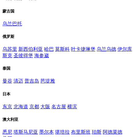
蒙古国
乌兰巴托
俄罗斯
乌苏里
新西伯利亚
哈巴
莫斯科
叶卡捷琳堡
乌兰乌德
伊尔库
斯克
圣彼得堡
海参崴
泰国
曼谷
清迈
普吉岛
芭堤雅
日本
东京
北海道
京都
大阪
名古屋
横滨
澳大利亚
悉尼
塔斯马尼亚
墨尔本
堪培拉
布里斯班
珀斯
阿德菜德