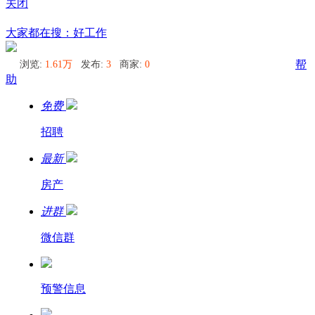
关闭
珀斯
大家都在搜：好工作
浏览:
1.61万
发布:
3
商家:
0
帮
助
免费
招聘
最新
房产
进群
微信群
预警信息