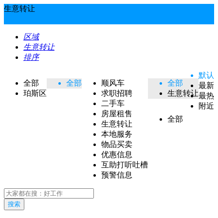
生意转让
区域
生意转让
排序
默认
全部
全部
顺风车
全部
最新
珀斯区
求职招聘
生意转让
最热
二手车
附近
房屋租售
全部
生意转让
本地服务
物品买卖
优惠信息
互助打听吐槽
预警信息
搜索