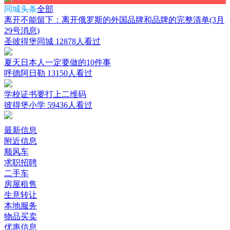
同城头条
全部
离开不能留下：离开俄罗斯的外国品牌和品牌的完整清单(3月
29号消息)
圣彼得堡同城
12878人看过
夏天日本人一定要做的10件事
呼德阿日勒
13150人看过
学校证书要打上二维码
彼得堡小学
59436人看过
最新信息
附近信息
顺风车
求职招聘
二手车
房屋租售
生意转让
本地服务
物品买卖
优惠信息