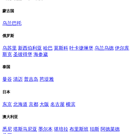
蒙古国
乌兰巴托
俄罗斯
乌苏里
新西伯利亚
哈巴
莫斯科
叶卡捷琳堡
乌兰乌德
伊尔库
斯克
圣彼得堡
海参崴
泰国
曼谷
清迈
普吉岛
芭堤雅
日本
东京
北海道
京都
大阪
名古屋
横滨
澳大利亚
悉尼
塔斯马尼亚
墨尔本
堪培拉
布里斯班
珀斯
阿德菜德