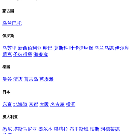
蒙古国
乌兰巴托
俄罗斯
乌苏里
新西伯利亚
哈巴
莫斯科
叶卡捷琳堡
乌兰乌德
伊尔库
斯克
圣彼得堡
海参崴
泰国
曼谷
清迈
普吉岛
芭堤雅
日本
东京
北海道
京都
大阪
名古屋
横滨
澳大利亚
悉尼
塔斯马尼亚
墨尔本
堪培拉
布里斯班
珀斯
阿德菜德