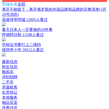
同城头条
全部
离开不能留下：离开俄罗斯的外国品牌和品牌的完整清单(3月
29号消息)
圣彼得堡同城
12905人看过
夏天日本人一定要做的10件事
呼德阿日勒
13188人看过
学校证书要打上二维码
彼得堡小学
59512人看过
最新信息
附近信息
顺风车
求职招聘
二手车
房屋租售
生意转让
本地服务
物品买卖
优惠信息