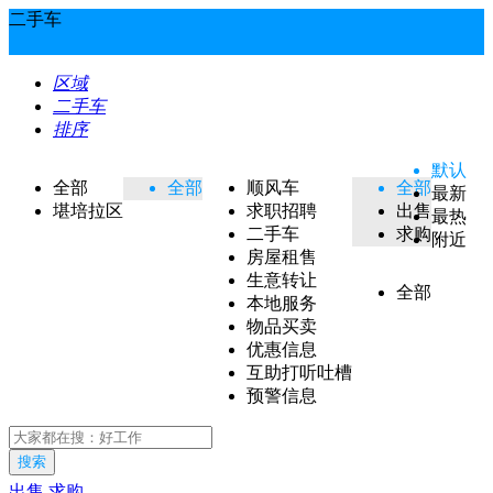
二手车
区域
二手车
排序
默认
全部
全部
顺风车
全部
最新
堪培拉区
求职招聘
出售
最热
二手车
求购
附近
房屋租售
生意转让
全部
本地服务
物品买卖
优惠信息
互助打听吐槽
预警信息
搜索
出售
求购