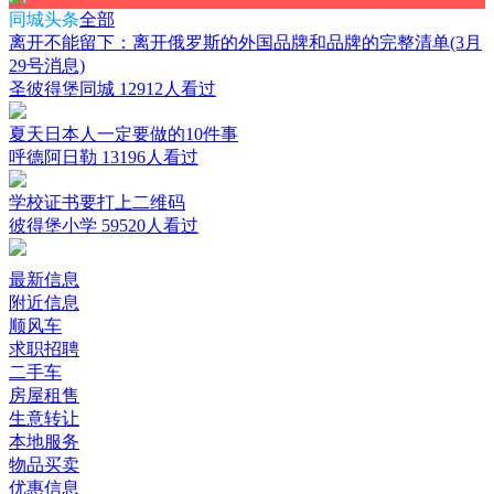
同城头条
全部
离开不能留下：离开俄罗斯的外国品牌和品牌的完整清单(3月
29号消息)
圣彼得堡同城
12912人看过
夏天日本人一定要做的10件事
呼德阿日勒
13196人看过
学校证书要打上二维码
彼得堡小学
59520人看过
最新信息
附近信息
顺风车
求职招聘
二手车
房屋租售
生意转让
本地服务
物品买卖
优惠信息