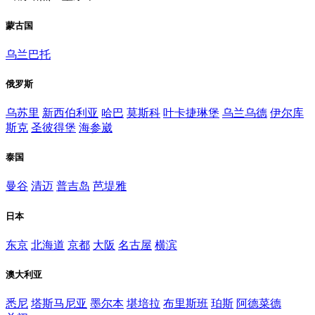
蒙古国
乌兰巴托
俄罗斯
乌苏里
新西伯利亚
哈巴
莫斯科
叶卡捷琳堡
乌兰乌德
伊尔库
斯克
圣彼得堡
海参崴
泰国
曼谷
清迈
普吉岛
芭堤雅
日本
东京
北海道
京都
大阪
名古屋
横滨
澳大利亚
悉尼
塔斯马尼亚
墨尔本
堪培拉
布里斯班
珀斯
阿德菜德