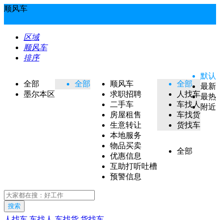
顺风车
区域
顺风车
排序
默认
全部
全部
顺风车
全部
最新
墨尔本区
求职招聘
人找车
最热
二手车
车找人
附近
房屋租售
车找货
生意转让
货找车
本地服务
物品买卖
全部
优惠信息
互助打听吐槽
预警信息
搜索
人找车
车找人
车找货
货找车