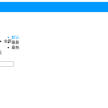
默认
全部
最新
最热
近