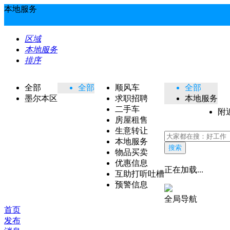
本地服务
区域
本地服务
排序
全部
全部
顺风车
全部
墨尔本区
求职招聘
本地服务
二手车
附
房屋租售
生意转让
本地服务
搜索
物品买卖
优惠信息
正在加载...
互助打听吐槽
预警信息
全局导航
首页
发布