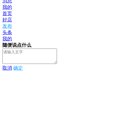
消息
我的
首页
好店
发布
头条
我的
随便说点什么
取消
确定