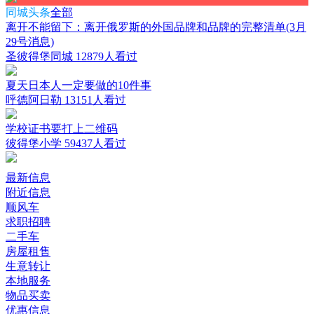
同城头条
全部
离开不能留下：离开俄罗斯的外国品牌和品牌的完整清单(3月
29号消息)
圣彼得堡同城
12879人看过
夏天日本人一定要做的10件事
呼德阿日勒
13151人看过
学校证书要打上二维码
彼得堡小学
59437人看过
最新信息
附近信息
顺风车
求职招聘
二手车
房屋租售
生意转让
本地服务
物品买卖
优惠信息