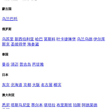
蒙古国
乌兰巴托
俄罗斯
乌苏里
新西伯利亚
哈巴
莫斯科
叶卡捷琳堡
乌兰乌德
伊尔库
斯克
圣彼得堡
海参崴
泰国
曼谷
清迈
普吉岛
芭堤雅
日本
东京
北海道
京都
大阪
名古屋
横滨
澳大利亚
悉尼
塔斯马尼亚
墨尔本
堪培拉
布里斯班
珀斯
阿德菜德