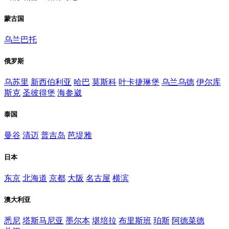
蒙古国
乌兰巴托
俄罗斯
乌苏里
新西伯利亚
哈巴
莫斯科
叶卡捷琳堡
乌兰乌德
伊尔库
斯克
圣彼得堡
海参崴
泰国
曼谷
清迈
普吉岛
芭堤雅
日本
东京
北海道
京都
大阪
名古屋
横滨
澳大利亚
悉尼
塔斯马尼亚
墨尔本
堪培拉
布里斯班
珀斯
阿德菜德