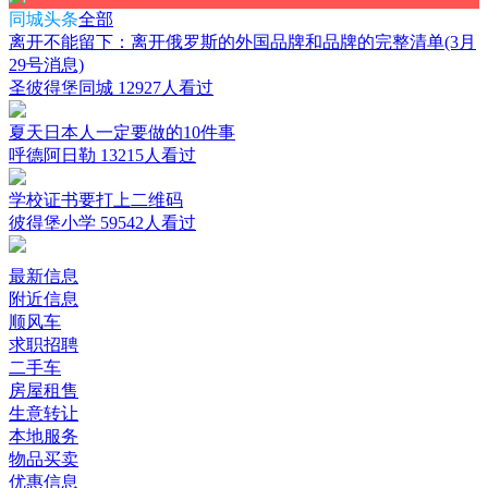
同城头条
全部
离开不能留下：离开俄罗斯的外国品牌和品牌的完整清单(3月
29号消息)
圣彼得堡同城
12927人看过
夏天日本人一定要做的10件事
呼德阿日勒
13215人看过
学校证书要打上二维码
彼得堡小学
59542人看过
最新信息
附近信息
顺风车
求职招聘
二手车
房屋租售
生意转让
本地服务
物品买卖
优惠信息