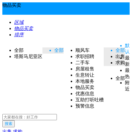
物品买卖
区域
物品买卖
排序
默
全部
全部
顺风车
全部
认
塔斯马尼亚区
求职招聘
出售
最
二手车
求购
新
房屋租售
最
生意转让
热
全部
本地服务
附
物品买卖
近
优惠信息
互助打听吐槽
预警信息
搜索
出售
求购