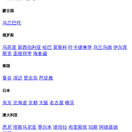
蒙古国
乌兰巴托
俄罗斯
乌苏里
新西伯利亚
哈巴
莫斯科
叶卡捷琳堡
乌兰乌德
伊尔库
斯克
圣彼得堡
海参崴
泰国
曼谷
清迈
普吉岛
芭堤雅
日本
东京
北海道
京都
大阪
名古屋
横滨
澳大利亚
悉尼
塔斯马尼亚
墨尔本
堪培拉
布里斯班
珀斯
阿德菜德