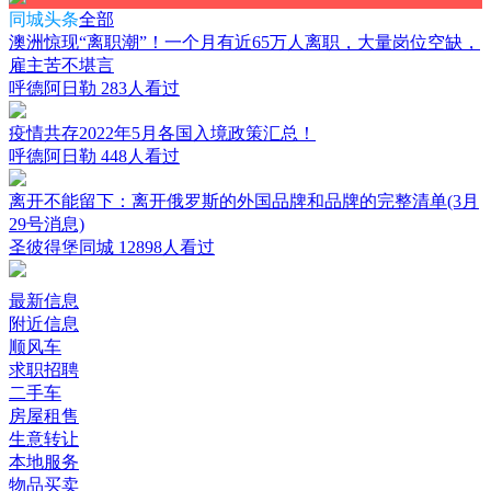
同城头条
全部
澳洲惊现“离职潮”！一个月有近65万人离职，大量岗位空缺，
雇主苦不堪言
呼德阿日勒
283人看过
疫情共存2022年5月各国入境政策汇总！
呼德阿日勒
448人看过
离开不能留下：离开俄罗斯的外国品牌和品牌的完整清单(3月
29号消息)
圣彼得堡同城
12898人看过
最新信息
附近信息
顺风车
求职招聘
二手车
房屋租售
生意转让
本地服务
物品买卖