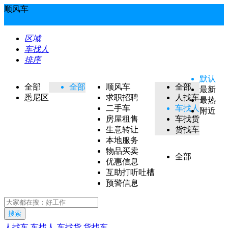
顺风车
区域
车找人
排序
默认
全部
全部
顺风车
全部
最新
悉尼区
求职招聘
人找车
最热
二手车
车找人
附近
房屋租售
车找货
生意转让
货找车
本地服务
物品买卖
全部
优惠信息
互助打听吐槽
预警信息
搜索
人找车
车找人
车找货
货找车