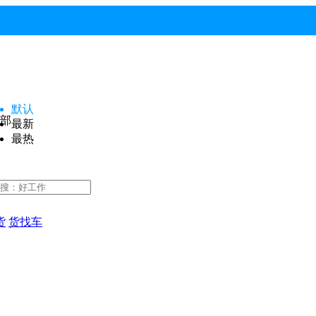
默认
部
最新
最热
货
货找车