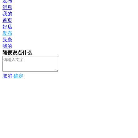
发布
消息
我的
首页
好店
发布
头条
我的
随便说点什么
取消
确定