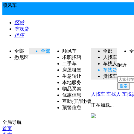
顺风车
区域
车找货
排序
全部
全部
顺风车
全部
全
悉尼区
求职招聘
人找车
二手车
车找人
附近
房屋租售
车找货
生意转让
货找车
本地服务
搜索
物品买卖
人找车
车找人
车找
优惠信息
互助打听吐槽
正在加载...
预警信息
全局导航
首页