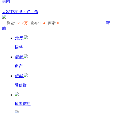
关闭
东京
大家都在搜：好工作
浏览:
12.98万
发布:
184
商家:
0
帮
助
免费
招聘
最新
房产
进群
微信群
预警信息