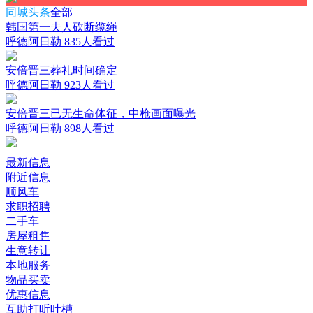
同城头条
全部
韩国第一夫人砍断缆绳
呼德阿日勒
835人看过
安倍晋三葬礼时间确定
呼德阿日勒
923人看过
安倍晋三已无生命体征，中枪画面曝光
呼德阿日勒
898人看过
最新信息
附近信息
顺风车
求职招聘
二手车
房屋租售
生意转让
本地服务
物品买卖
优惠信息
互助打听吐槽