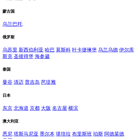
蒙古国
乌兰巴托
俄罗斯
乌苏里
新西伯利亚
哈巴
莫斯科
叶卡捷琳堡
乌兰乌德
伊尔库
斯克
圣彼得堡
海参崴
泰国
曼谷
清迈
普吉岛
芭堤雅
日本
东京
北海道
京都
大阪
名古屋
横滨
澳大利亚
悉尼
塔斯马尼亚
墨尔本
堪培拉
布里斯班
珀斯
阿德菜德