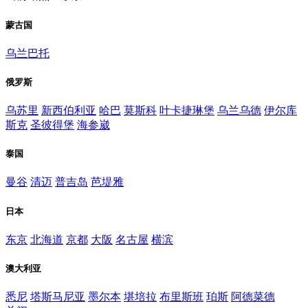
蒙古国
乌兰巴托
俄罗斯
乌苏里
新西伯利亚
哈巴
莫斯科
叶卡捷琳堡
乌兰乌德
伊尔库
斯克
圣彼得堡
海参崴
泰国
曼谷
清迈
普吉岛
芭堤雅
日本
东京
北海道
京都
大阪
名古屋
横滨
澳大利亚
悉尼
塔斯马尼亚
墨尔本
堪培拉
布里斯班
珀斯
阿德菜德