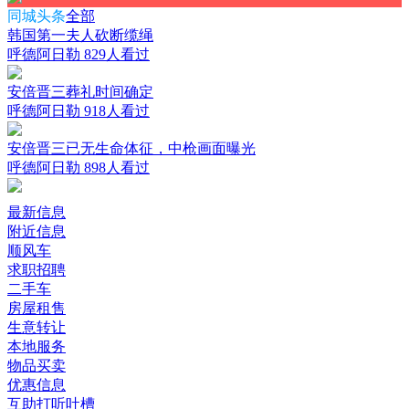
同城头条
全部
韩国第一夫人砍断缆绳
呼德阿日勒
829人看过
安倍晋三葬礼时间确定
呼德阿日勒
918人看过
安倍晋三已无生命体征，中枪画面曝光
呼德阿日勒
898人看过
最新信息
附近信息
顺风车
求职招聘
二手车
房屋租售
生意转让
本地服务
物品买卖
优惠信息
互助打听吐槽