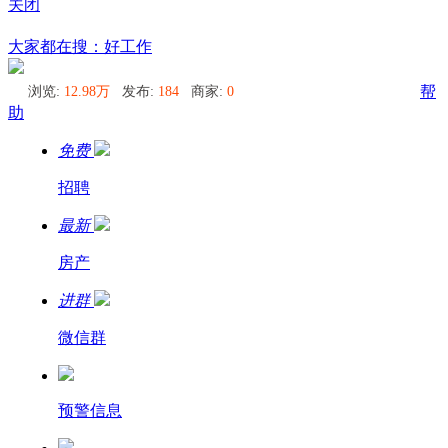
关闭
东京
大家都在搜：好工作
浏览:
12.98万
发布:
184
商家:
0
帮
助
免费
招聘
最新
房产
进群
微信群
预警信息