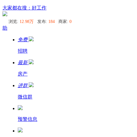
东京
大家都在搜：好工作
浏览:
12.98万
发布:
184
商家:
0
助
免费
招聘
最新
房产
进群
微信群
预警信息