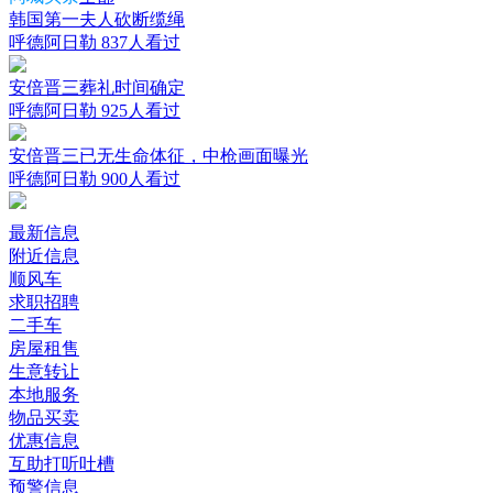
韩国第一夫人砍断缆绳
呼德阿日勒
837人看过
安倍晋三葬礼时间确定
呼德阿日勒
925人看过
安倍晋三已无生命体征，中枪画面曝光
呼德阿日勒
900人看过
最新信息
附近信息
顺风车
求职招聘
二手车
房屋租售
生意转让
本地服务
物品买卖
优惠信息
互助打听吐槽
预警信息