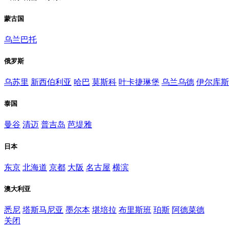
蒙古国
乌兰巴托
俄罗斯
乌苏里
新西伯利亚
哈巴
莫斯科
叶卡捷琳堡
乌兰乌德
伊尔库斯
泰国
曼谷
清迈
普吉岛
芭堤雅
日本
东京
北海道
京都
大阪
名古屋
横滨
澳大利亚
悉尼
塔斯马尼亚
墨尔本
堪培拉
布里斯班
珀斯
阿德菜德
关闭