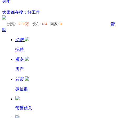
关闭
东京
大家都在搜：好工作
浏览:
12.98万
发布:
184
商家:
0
帮
助
免费
招聘
最新
房产
进群
微信群
预警信息