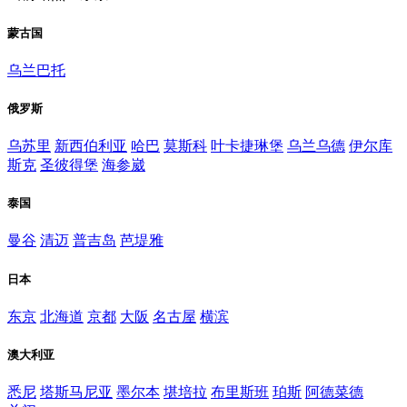
蒙古国
乌兰巴托
俄罗斯
乌苏里
新西伯利亚
哈巴
莫斯科
叶卡捷琳堡
乌兰乌德
伊尔库
斯克
圣彼得堡
海参崴
泰国
曼谷
清迈
普吉岛
芭堤雅
日本
东京
北海道
京都
大阪
名古屋
横滨
澳大利亚
悉尼
塔斯马尼亚
墨尔本
堪培拉
布里斯班
珀斯
阿德菜德