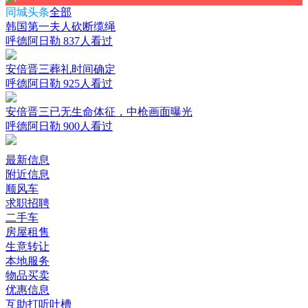
同城头条
全部
韩国第一夫人砍断缆绳
呼德阿日勒
837人看过
安倍晋三葬礼时间确定
呼德阿日勒
925人看过
安倍晋三已无生命体征，中枪画面曝光
呼德阿日勒
900人看过
最新信息
附近信息
顺风车
求职招聘
二手车
房屋租售
生意转让
本地服务
物品买卖
优惠信息
互助打听吐槽