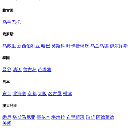
蒙古国
乌兰巴托
俄罗斯
乌苏里
新西伯利亚
哈巴
莫斯科
叶卡捷琳堡
乌兰乌德
伊尔库斯
泰国
曼谷
清迈
普吉岛
芭堤雅
日本
东京
北海道
京都
大阪
名古屋
横滨
澳大利亚
悉尼
塔斯马尼亚
墨尔本
堪培拉
布里斯班
珀斯
阿德菜德
关闭