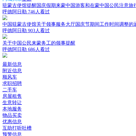
驻蒙古使馆提醒国庆假期来蒙中国游客和在蒙中国公民注意旅
呼德阿日勒
746人看过
中国驻蒙古使馆关于领事服务大厅国庆节期间工作时间调整的
呼德阿日勒
903人看过
关于中国公民来蒙务工的领事提醒
呼德阿日勒
686人看过
最新信息
附近信息
顺风车
求职招聘
二手车
房屋租售
生意转让
本地服务
物品买卖
优惠信息
互助打听吐槽
预警信息