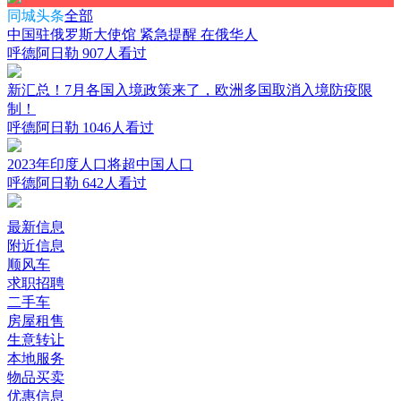
同城头条
全部
中国驻俄罗斯大使馆 紧急提醒 在俄华人
呼德阿日勒
907人看过
新汇总！7月各国入境政策来了，欧洲多国取消入境防疫限
制！
呼德阿日勒
1046人看过
2023年印度人口将超中国人口
呼德阿日勒
642人看过
最新信息
附近信息
顺风车
求职招聘
二手车
房屋租售
生意转让
本地服务
物品买卖
优惠信息