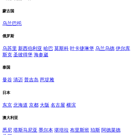
蒙古国
乌兰巴托
俄罗斯
乌苏里
新西伯利亚
哈巴
莫斯科
叶卡捷琳堡
乌兰乌德
伊尔库
斯克
圣彼得堡
海参崴
泰国
曼谷
清迈
普吉岛
芭堤雅
日本
东京
北海道
京都
大阪
名古屋
横滨
澳大利亚
悉尼
塔斯马尼亚
墨尔本
堪培拉
布里斯班
珀斯
阿德菜德