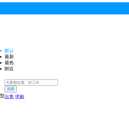
默认
最新
最热
附近
搜索
型
出售
求购