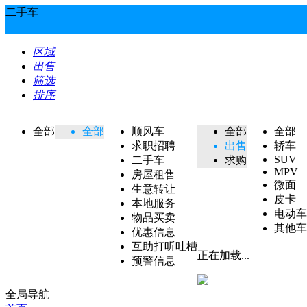
二手车
区域
出售
筛选
排序
全部
全部
顺风车
全部
全部
求职招聘
出售
轿车
SUV
二手车
求购
MPV
房屋租售
微面
生意转让
皮卡
本地服务
电动车
物品买卖
其他车
优惠信息
互助打听吐槽
正在加载...
预警信息
全局导航