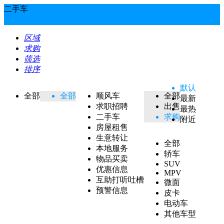
二手车
区域
求购
筛选
排序
默认
全部
全部
顺风车
全部
最新
求职招聘
出售
最热
二手车
求购
附近
房屋租售
生意转让
全部
本地服务
轿车
物品买卖
SUV
优惠信息
MPV
互助打听吐槽
微面
预警信息
皮卡
电动车
其他车型