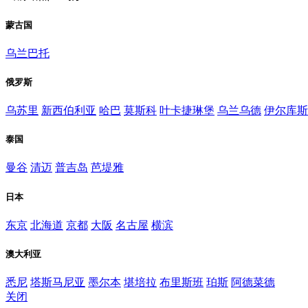
蒙古国
乌兰巴托
俄罗斯
乌苏里
新西伯利亚
哈巴
莫斯科
叶卡捷琳堡
乌兰乌德
伊尔库斯
泰国
曼谷
清迈
普吉岛
芭堤雅
日本
东京
北海道
京都
大阪
名古屋
横滨
澳大利亚
悉尼
塔斯马尼亚
墨尔本
堪培拉
布里斯班
珀斯
阿德菜德
关闭