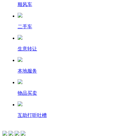
顺风车
二手车
生意转让
本地服务
物品买卖
互助打听吐槽