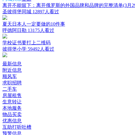
离开不能留下：离开俄罗斯的外国品牌和品牌的完整清单(3月29
圣彼得堡同城
12897人看过
夏天日本人一定要做的10件事
呼德阿日勒
13175人看过
学校证书要打上二维码
彼得堡小学
59492人看过
最新信息
附近信息
顺风车
求职招聘
二手车
房屋租售
生意转让
本地服务
物品买卖
优惠信息
互助打听吐槽
预警信息