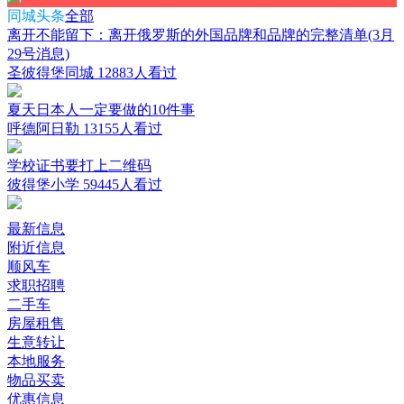
同城头条
全部
离开不能留下：离开俄罗斯的外国品牌和品牌的完整清单(3月
29号消息)
圣彼得堡同城
12883人看过
夏天日本人一定要做的10件事
呼德阿日勒
13155人看过
学校证书要打上二维码
彼得堡小学
59445人看过
最新信息
附近信息
顺风车
求职招聘
二手车
房屋租售
生意转让
本地服务
物品买卖
优惠信息