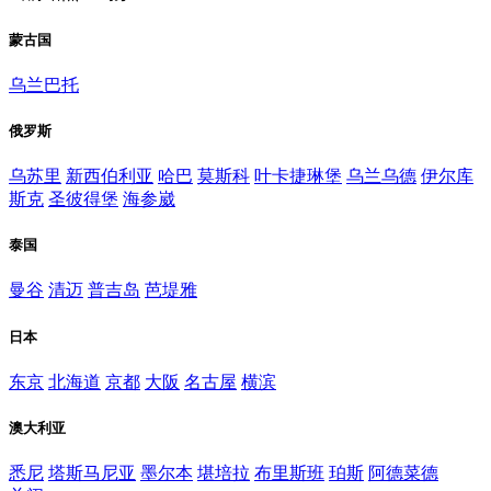
蒙古国
乌兰巴托
俄罗斯
乌苏里
新西伯利亚
哈巴
莫斯科
叶卡捷琳堡
乌兰乌德
伊尔库
斯克
圣彼得堡
海参崴
泰国
曼谷
清迈
普吉岛
芭堤雅
日本
东京
北海道
京都
大阪
名古屋
横滨
澳大利亚
悉尼
塔斯马尼亚
墨尔本
堪培拉
布里斯班
珀斯
阿德菜德